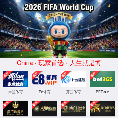
yl23411集团官网