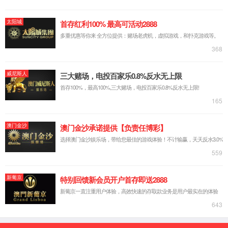
首页
新闻动态
边督边改
信息公开
中央第七生态环境保护督察组向
中国yL23411永利集团有限公司
转办第七批群众信访举报件
2025-06-13
2025年6月10日，中央第七生态环境保护督察组向中国yL23411
永利集团有限公司移交第七批群众信访举报件，共计2件，均为
来电举报，涉及噪声问题1个、生态问题2个。所有举报件办理工
作已第一时间进入调查核实办理程序，办理情况将按照相关要求
反馈督察组，并及时向社会公开。